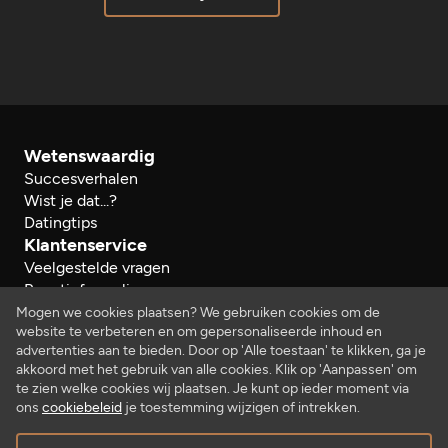
Wetenswaardig
Succesverhalen
Wist je dat...?
Datingtips
Klantenservice
Veelgestelde vragen
Reactieformulier
Herroeping
Mogen we cookies plaatsen? We gebruiken cookies om de
website te verbeteren en om gepersonaliseerde inhoud en
Over ons
advertenties aan te bieden. Door op 'Alle toestaan' te klikken, ga je
Bedrijfsgegevens
akkoord met het gebruik van alle cookies. Klik op 'Aanpassen' om
Werken bij…
te zien welke cookies wij plaatsen. Je kunt op ieder moment via
Juridisch
ons
cookiebeleid
je toestemming wijzigen of intrekken.
Algemene voorwaarden
Privacy- en cookiebeleid